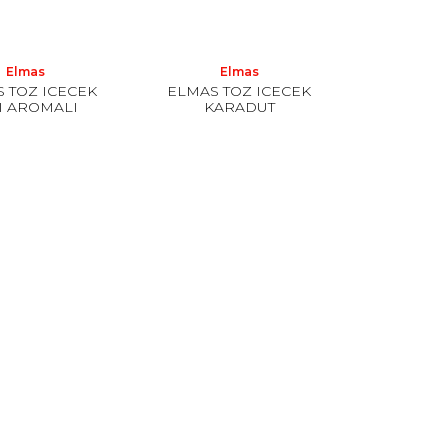
Elmas
Elmas
 TOZ ICECEK
ELMAS TOZ ICECEK
I AROMALI
KARADUT
50GR*24
AROMALI*24