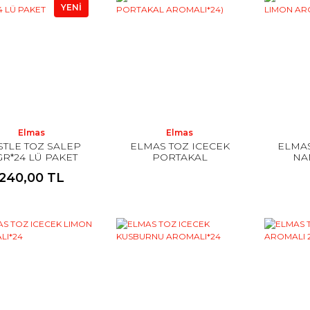
YENİ
Elmas
Elmas
STLE TOZ SALEP
ELMAS TOZ ICECEK
ELMAS
GR*24 LÜ PAKET
PORTAKAL
NA
AROMALI*24)
AR
240,00 TL