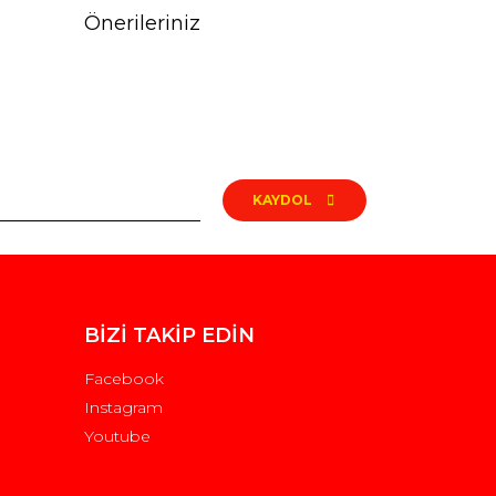
Önerileriniz
rak tarafımıza iletebilirsiniz.
KAYDOL
BİZİ TAKİP EDİN
Facebook
Instagram
Youtube