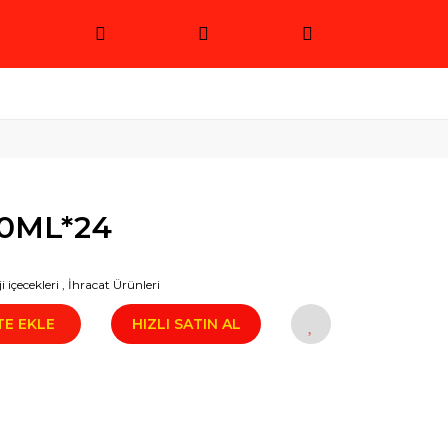
0ML*24
i içecekleri
,
İhracat Ürünleri
TE EKLE
HIZLI SATIN AL