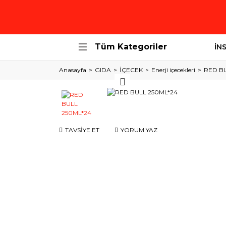
Tüm Kategoriler
İN
Anasayfa
GIDA
İÇECEK
Enerji içecekleri
RED BU
TAVSİYE ET
YORUM YAZ