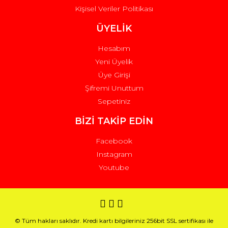
Kişisel Veriler Politikası
ÜYELİK
Hesabım
Yeni Üyelik
Üye Girişi
Şifremi Unuttum
Sepetiniz
BİZİ TAKİP EDİN
Facebook
Instagram
Youtube
© Tüm hakları saklıdır. Kredi kartı bilgileriniz 256bit SSL sertifikası ile