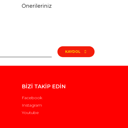
Önerileriniz
rak tarafımıza iletebilirsiniz.
KAYDOL
BİZİ TAKİP EDİN
Facebook
Instagram
Youtube