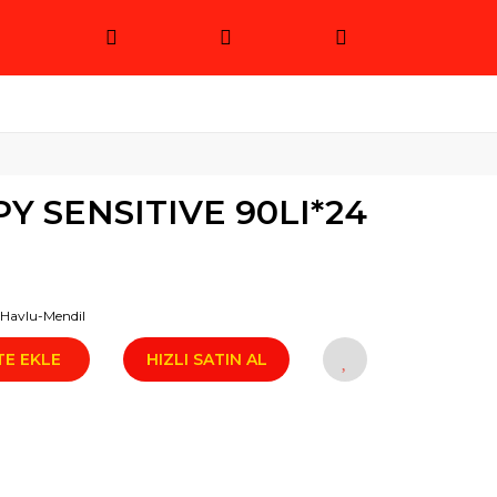
Y SENSITIVE 90LI*24
k Havlu-Mendil
TE EKLE
HIZLI SATIN AL