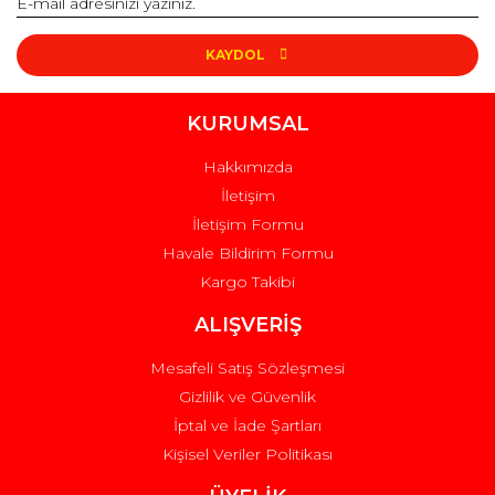
Yorum Yaz
Ürün resmi kalitesiz, bozuk veya görüntülenemiyor.
Toz Deterjanlar
Ürün açıklamasında eksik bilgiler bulunuyor.
KAYDOL
Ürün bilgilerinde hatalar bulunuyor.
Ürün fiyatı diğer sitelerden daha pahalı.
KURUMSAL
Bu ürüne benzer farklı alternatifler olmalı.
Hakkımızda
İletişim
İletişim Formu
Havale Bildirim Formu
Kargo Takibi
Gönder
ALIŞVERİŞ
Mesafeli Satış Sözleşmesi
Gizlilik ve Güvenlik
İptal ve İade Şartları
Kişisel Veriler Politikası