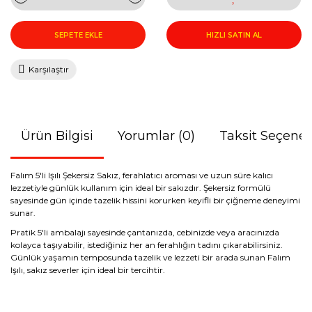
SEPETE EKLE
HIZLI SATIN AL
Karşılaştır
Ürün Bilgisi
Yorumlar (0)
Taksit Seçenek
Falım 5'li Işılı Şekersiz Sakız, ferahlatıcı aroması ve uzun süre kalıcı
lezzetiyle günlük kullanım için ideal bir sakızdır. Şekersiz formülü
sayesinde gün içinde tazelik hissini korurken keyifli bir çiğneme deneyimi
sunar.
Pratik 5'li ambalajı sayesinde çantanızda, cebinizde veya aracınızda
kolayca taşıyabilir, istediğiniz her an ferahlığın tadını çıkarabilirsiniz.
Günlük yaşamın temposunda tazelik ve lezzeti bir arada sunan Falım
Işılı, sakız severler için ideal bir tercihtir.