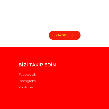
rak tarafımıza iletebilirsiniz.
KAYDOL
BİZİ TAKİP EDİN
Facebook
Instagram
Youtube