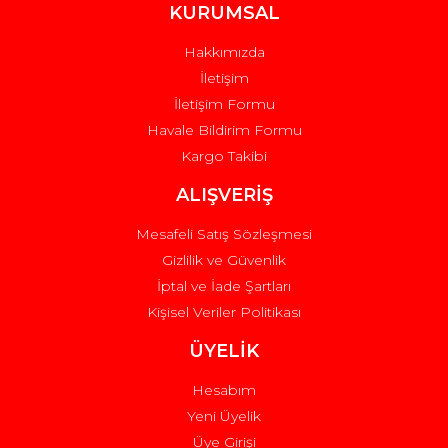
Ürün fiyatı diğer sitelerden daha pahalı.
KURUMSAL
Bu ürüne benzer farklı alternatifler olmalı.
Hakkımızda
İletişim
İletişim Formu
Havale Bildirim Formu
Kargo Takibi
Gönder
ALIŞVERİŞ
Mesafeli Satış Sözleşmesi
Gizlilik ve Güvenlik
İptal ve İade Şartları
Kişisel Veriler Politikası
ÜYELİK
Hesabım
Yeni Üyelik
Üye Girişi