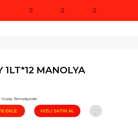
 1LT*12 MANOLYA
Yüzey Temizleyiciler
TE EKLE
HIZLI SATIN AL