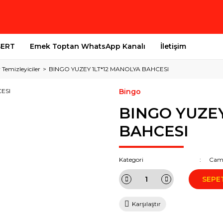
SERT
Emek Toptan WhatsApp Kanalı
İletişim
Temizleyiciler
BINGO YUZEY 1LT*12 MANOLYA BAHCESI
Bingo
BINGO YUZEY
BAHCESI
Kategori
Cam-
SEPE
Karşılaştır