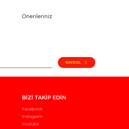
Önerileriniz
rak tarafımıza iletebilirsiniz.
KAYDOL
BİZİ TAKİP EDİN
Facebook
Instagram
Youtube