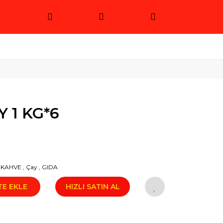
 1 KG*6
-KAHVE
,
Çay
,
GIDA
TE EKLE
HIZLI SATIN AL