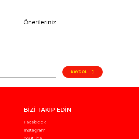
Önerileriniz
rak tarafımıza iletebilirsiniz.
KAYDOL
BİZİ TAKİP EDİN
Facebook
Instagram
Youtube