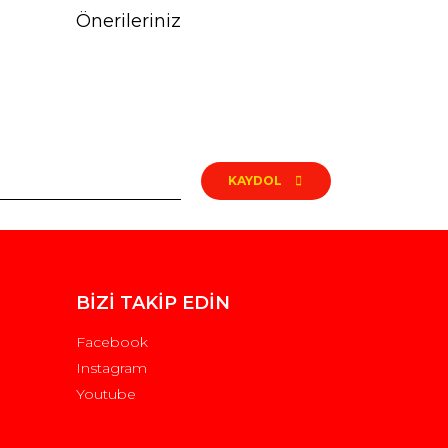
Önerileriniz
rak tarafımıza iletebilirsiniz.
KAYDOL
BİZİ TAKİP EDİN
Facebook
Instagram
Youtube