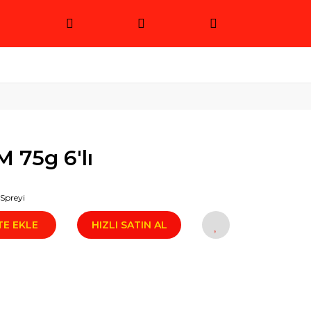
 75g 6'lı
Spreyi
TE EKLE
HIZLI SATIN AL