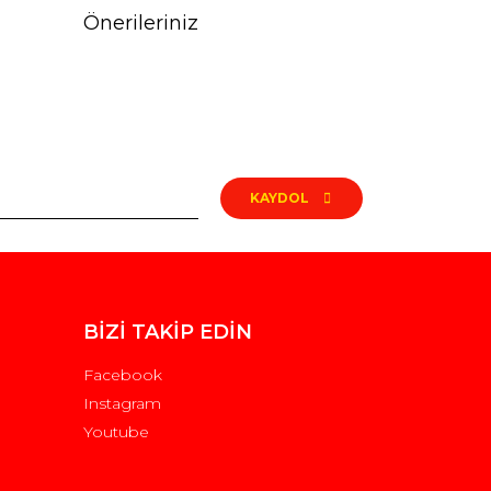
Önerileriniz
rak tarafımıza iletebilirsiniz.
KAYDOL
BİZİ TAKİP EDİN
Facebook
Instagram
Youtube